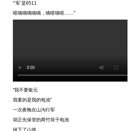
“‘军’是6511
嗒嘀嘀嘀嘀嘀，嘀嗒嘀嗒……”
“我不要银元
我要的是我的电池”
一次夜晚在山沟行军
胡正先保管的两竹筒干电池
掉下了山坡