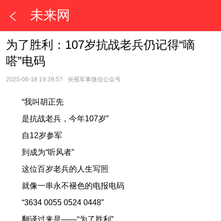
未来网
为了胜利：107岁抗战老兵仍记得“嘀
嗒”电码
2025-08-18 19:39:57
央视军事微信公众号
“我叫胡正先
是抗战老兵，今年107岁”
自12岁参军
到成为“听风者”
这位百岁老兵的人生写照
就像一串永不褪色的电报电码
“3634 0055 0524 0448”
翻译过来是——“为了胜利”