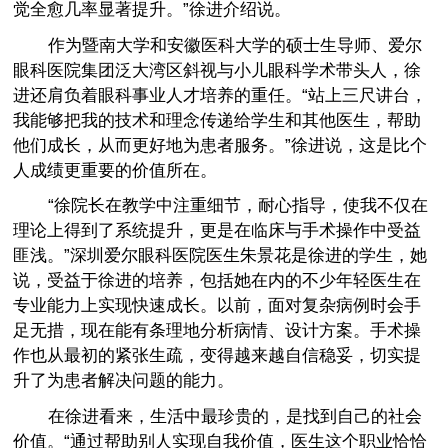
觉全愈几率显著提升。”徐进介绍说。
作为暨南大学和安徽医科大学的硕士生导师、爱尔
眼科医院集团泛大湾区斜视与小儿眼科学术带头人，徐
进还肩负着眼科事业人才培养的重任。“站上三尺讲台，
我能够把我的技术和理念传递给学生和其他医生，帮助
他们成长，从而更好地为患者服务。”徐进说，这是比个
人成绩更重要的价值所在。
“徐院长在教学中注重细节，耐心指导，使我不仅在
理论上得到了系统提升，更是在临床与手术操作中受益
匪浅。”深圳爱尔眼科医院医生朱景花是徐进的学生，她
说，受益于徐进的培养，包括她在内的不少年轻医生在
专业能力上实现快速成长。以前，面对复杂病例时会手
足无措，现在能有条理地分析病情、设计方案。手术操
作也从最初的紧张生疏，变得越来越自信稳妥，切实提
升了为患者解决问题的能力。
在徐进看来，生活中最珍贵的，是找到自己的社会
价值。“通过帮助别人实现自我价值，医生这个职业恰恰