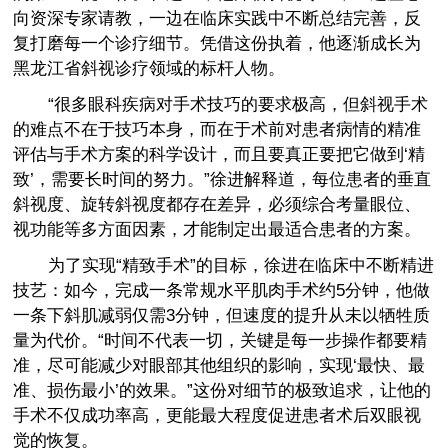
向资深专家请教，一边在临床实践中不断总结完善，反
复打磨每一个诊疗细节。凭借这份执着，他逐渐成长为
黑龙江省斜视诊疗领域的标杆人物。
“很多眼科疾病对手术技巧的要求极高，但斜视手术
的难点不在于技巧本身，而在于术前对患者病情的精准
评估与手术方案的科学设计，而且要真正要把它做到‘精
致’，需要长时间的努力。”徐进解释道，每位患者的垂直
斜视度、旋转斜视度都存在差异，必须综合考量眼位、
视功能等多方面因素，才能制定出最适合患者的方案。
为了实现“精致手术”的目标，徐进在临床中不断精进
技艺：如今，完成一条常规水平肌肉手术约5分钟，他做
一条下斜肌减弱仅需3分钟，但速度的提升从未以牺牲质
量为代价。“时间不代表一切，关键是每一步操作都要精
准，尽可能减少对眼部其他组织的影响，实现‘最快、最
准、损伤最小’的效果。”这份对细节的极致追求，让他的
手术不仅成功率高，更能最大程度促进患者术后双眼视
觉的恢复。