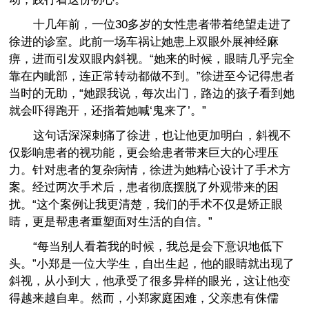
十几年前，一位30多岁的女性患者带着绝望走进了
徐进的诊室。此前一场车祸让她患上双眼外展神经麻
痹，进而引发双眼内斜视。“她来的时候，眼睛几乎完全
靠在内眦部，连正常转动都做不到。”徐进至今记得患者
当时的无助，“她跟我说，每次出门，路边的孩子看到她
就会吓得跑开，还指着她喊‘鬼来了’。”
这句话深深刺痛了徐进，也让他更加明白，斜视不
仅影响患者的视功能，更会给患者带来巨大的心理压
力。针对患者的复杂病情，徐进为她精心设计了手术方
案。经过两次手术后，患者彻底摆脱了外观带来的困
扰。“这个案例让我更清楚，我们的手术不仅是矫正眼
睛，更是帮患者重塑面对生活的自信。”
“每当别人看着我的时候，我总是会下意识地低下
头。”小郑是一位大学生，自出生起，他的眼睛就出现了
斜视，从小到大，他承受了很多异样的眼光，这让他变
得越来越自卑。然而，小郑家庭困难，父亲患有侏儒