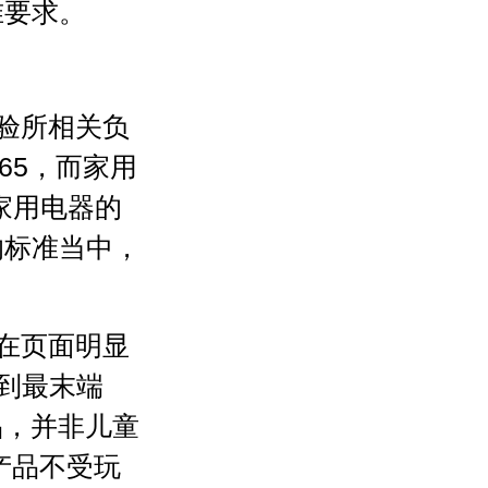
准要求。
验所相关负
65，而家用
家用电器的
的标准当中，
。
在页面明显
到最末端
品，并非儿童
产品不受玩