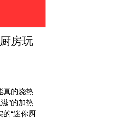
有厨房玩
能真的烧热
滋”的加热
实的“迷你厨