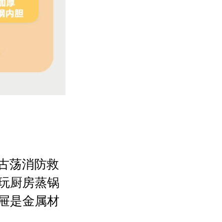
古荡消防救
玩厨房蒸锅
屉是金属材