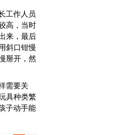
长工作人员
较高，当时
出来，最后
用斜口钳慢
慢掰开，然
样需要关
玩具种类繁
养孩子动手能