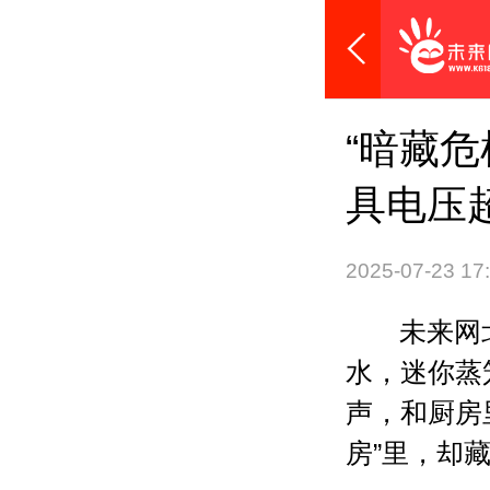
“暗藏
具电压
2025-07-23 17
未来网
水，迷你蒸
声，和厨房
房”里，却