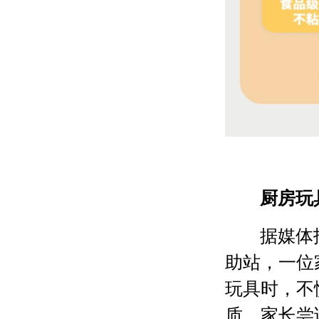
厨房玩
据媒体
助站，一位
玩具时，不
质，家长尝