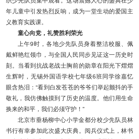
织少先队员集中观看。这场震撼人心的盛典在少
年儿童中引发热烈反响，成为一堂生动的爱国主
义教育实践课。
童心向党，礼赞胜利荣光
上午9时，各地少先队员身着整洁校服、佩
戴鲜艳红领巾，与全国人民同步见证这一历史时
刻。当看到抗战老战士胸前的勋章在阳光下熠熠
生辉时，无锡外国语学校七年级6班同学徐嘉忆
眼含热泪：“看到白发苍苍的爷爷们举起颤抖的手
敬礼，我仿佛触摸到了历史的温度。他们用生命
换来的和平，我们必须守护！”
北京市垂杨柳中心小学金都分校少先队员林
书行有幸参加此次盛大庆典。阅兵仪式上，林书