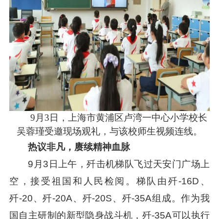
9月3日，上海市黄浦区卢湾一中心小学校长
吴蓉瑾受邀现场观礼，与该校师生视频连线。
热议非凡，赓续精神血脉
9月3日上午，歼击机梯队飞过天安门广场上
空，接受祖国和人民检阅。梯队由歼-16D、
歼-20、歼-20A、歼-20S、歼-35A组成。作为我
国自主研制的新型隐身战斗机，歼-35A可以执行