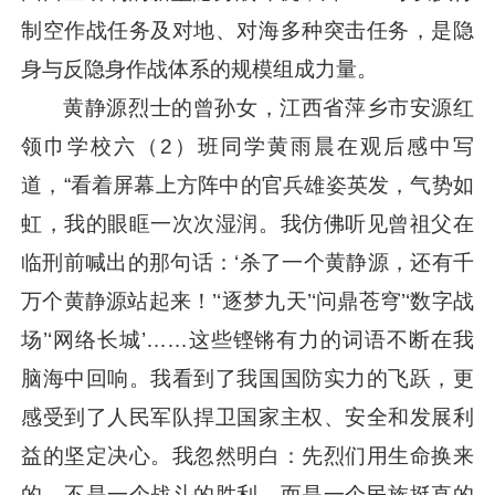
制空作战任务及对地、对海多种突击任务，是隐
身与反隐身作战体系的规模组成力量。
黄静源烈士的曾孙女，江西省萍乡市安源红
领巾学校六（2）班同学黄雨晨在观后感中写
道，“看着屏幕上方阵中的官兵雄姿英发，气势如
虹，我的眼眶一次次湿润。我仿佛听见曾祖父在
临刑前喊出的那句话：‘杀了一个黄静源，还有千
万个黄静源站起来！’‘逐梦九天’‘问鼎苍穹’‘数字战
场’‘网络长城’……这些铿锵有力的词语不断在我
脑海中回响。我看到了我国国防实力的飞跃，更
感受到了人民军队捍卫国家主权、安全和发展利
益的坚定决心。我忽然明白：先烈们用生命换来
的，不是一个战斗的胜利，而是一个民族挺直的