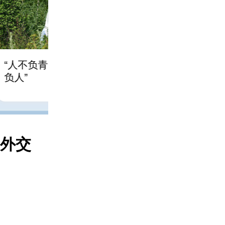
“人不负青山，青山定不
习言道｜走进茶园，
负人”
习近平
强调做好这篇
文章”
首外交