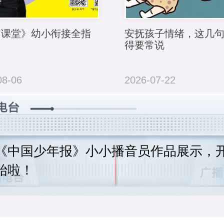
力课堂》幼小衔接全指
安抚孩子情绪，这几
得要常说
08-06
2026-07-22
《中国少年报》小小播音员作品展示，
始啦！