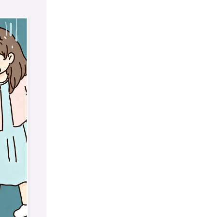
当红领巾遇见“蓝星”，这场
阜
光影对话，点亮了少年梦！
展