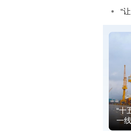
“
“十
一