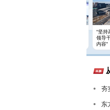
思想指引中
实业报国志 接力谱新篇
“坚
量发展行稳
领导
内容”
夯
东