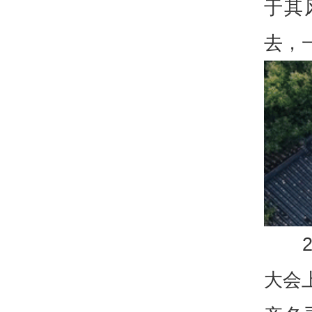
于其
去，
大会