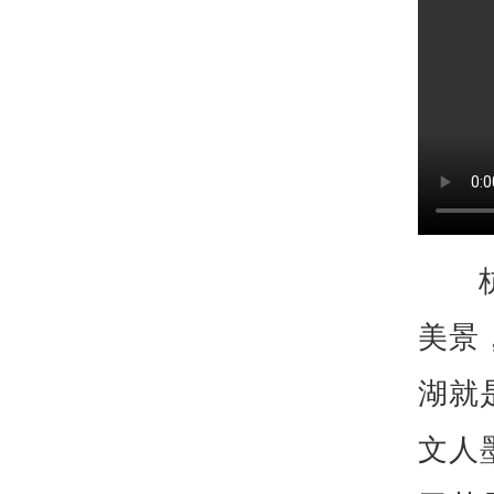
美景
湖就
文人