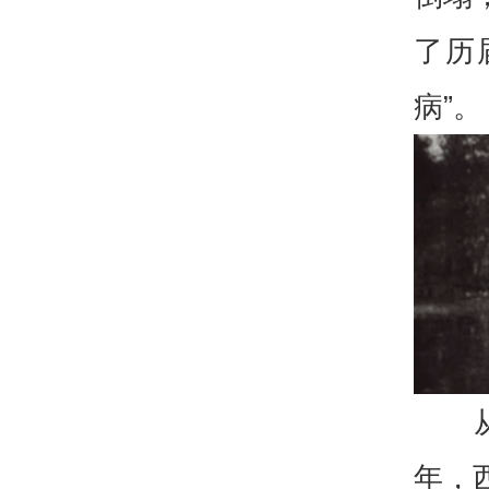
了历
病”。
年，