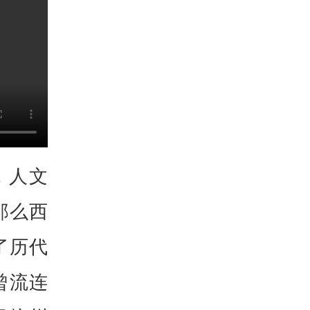
，人文
那么西
了历代
曾流连