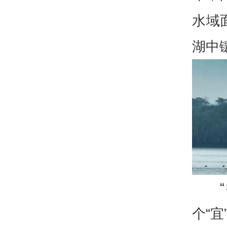
水域
湖中
个“