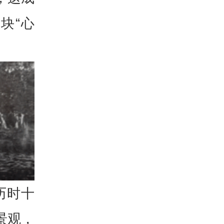
块“心
历时十
景观，