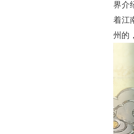
界介
着江
州的