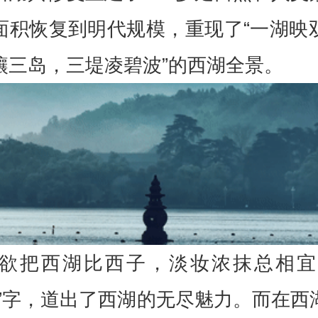
面积恢复到明代规模，重现了“一湖映
镶三岛，三堤凌碧波”的西湖全景。
“欲把西湖比西子，淡妆浓抹总相宜
宜”字，道出了西湖的无尽魅力。而在西