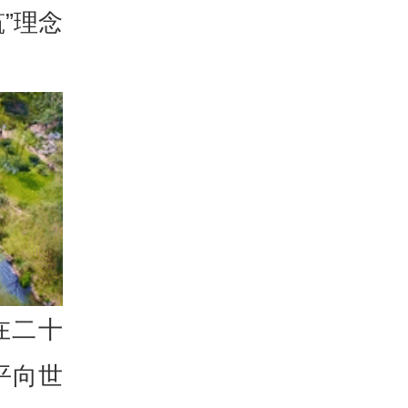
”理念
在二十
平
向世