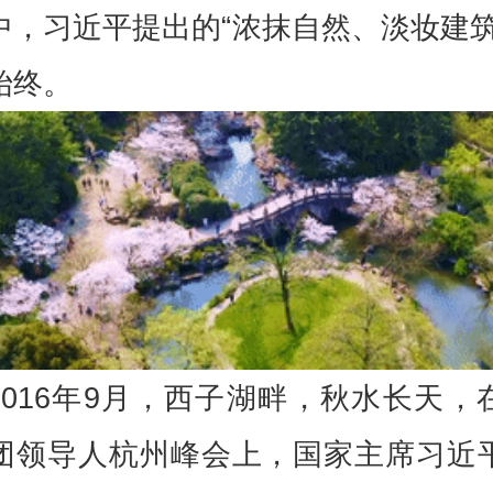
中，
习近平
提出的“浓抹自然、淡妆建筑
始终。
2016年9月，西子湖畔，秋水长天，
团领导人杭州峰会上，国家主席
习近