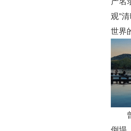
产名
观”
世界
倒塌