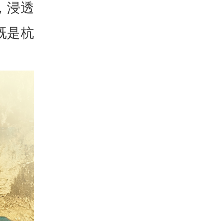
，浸透
既是杭