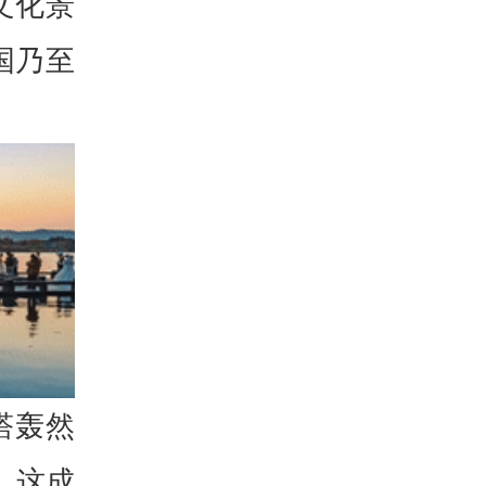
文化景
国乃至
塔轰然
，这成