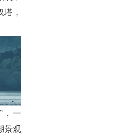
双塔，
”，一
湖景观