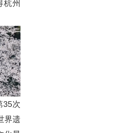
得杭州
35次
世界遗