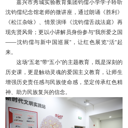
嘉兴市秀城实验教育集团钧儒小学学子聆听
沈钧儒纪念馆老师的微讲座，通过朗诵《胜利》
《松江杂咏》、情景演绎《沈钧儒舌战法庭》再
现先贤风骨；更以小讲解员身份参与“我所爱之国
——沈钧儒与新中国巡展”，让红色展览“活”起
来。
这场“五老”带“五小”的主题教育，既是深刻的
历史课，更是触动灵魂的爱国主义教育，让师生
增强历史责任感与民族使命感，坚定传承红色精
神、助力民族复兴的信念。