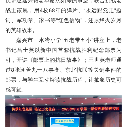
员讲述嘉兴籍老革命沈如淙的事迹，联合抗战老
战士家属，用4枚68年的弹片、“永远跟党走”题
词、军功章、家书等“红色信物”，还原烽火岁月
的英雄故事。
嘉兴市三水湾小学“五老带五小”讲座上，老
书记吕士英以新中国首套抗战胜利纪念邮票为
引，开讲《邮票上的抗日故事》；王世英老师通
过8张涵盖九一八事变、东北抗联等关键事件的
邮票，与学生互动解读抗战历程，让抽象历史可
感可触。