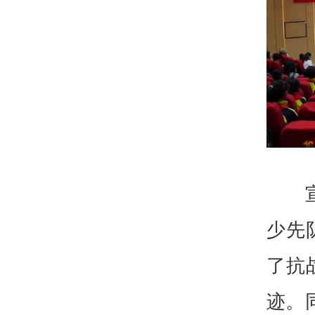
少先
了抗
迹。