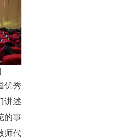
图
国优秀
们讲述
花的事
教师代