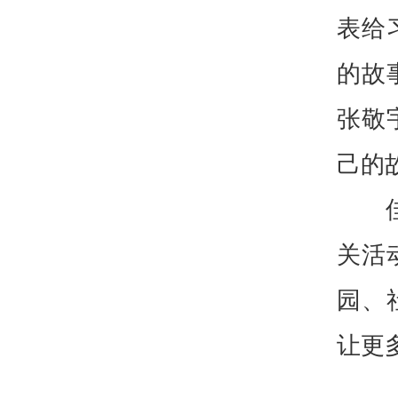
表给
的故
张敬
己的
关活
园、
让更