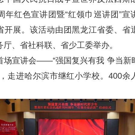
0周年红色宣讲团暨“红领巾巡讲团”宣
省开展。该活动由团黑龙江省委、省
务厅、省社科联、省少工委举办。
首场宣讲会——“强国复兴有我 争当新
”，走进哈尔滨市继红小学校。400余
。