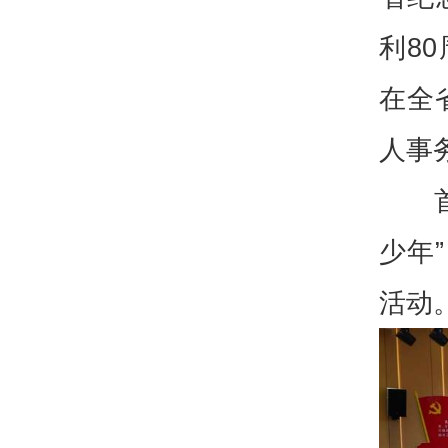
利8
在全
人事
少年
活动