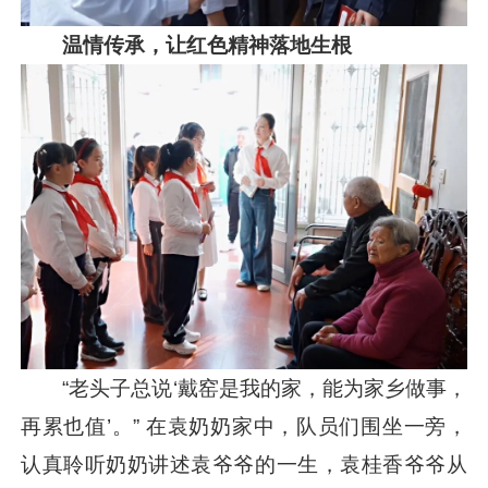
温情传承，让红色精神落地生根
“老头子总说‘戴窑是我的家，能为家乡做事，
再累也值’。” 在袁奶奶家中，队员们围坐一旁，
认真聆听奶奶讲述袁爷爷的一生，袁桂香爷爷从