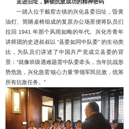
走进旧址，解锁抗敌成功的精神密码
一踏入位于戴窑古镇的兴化县委旧址，昏黄
油灯、简陋桌椅组成的复原办公场景便将队员们
拉回 1941 年那个风雨如晦的年代。兴化市青年
讲师团的史进叔叔以 “县委如同中队委” 的生动类
比，为队员们讲述了中国共产党成立县委的背
景：“就像班级遇难题需中队委牵头，当年抗战形
势危急，兴化急需‘核心力量’带领军民抗敌，统筹
所有抗敌任务。”