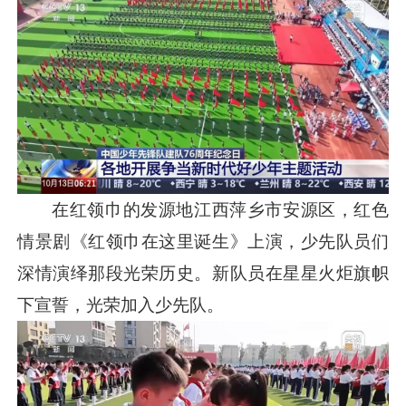
在红领巾的发源地江西萍乡市安源区，红色
情景剧《红领巾在这里诞生》上演，少先队员们
深情演绎那段光荣历史。新队员在星星火炬旗帜
下宣誓，光荣加入少先队。