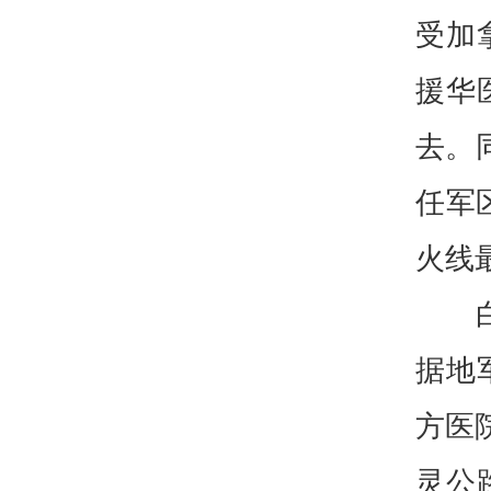
受加
援华
去。
任军
火线
据地
方医
灵公