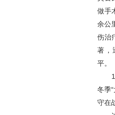
做手
余公
伤治
著，
平。
冬季
守在