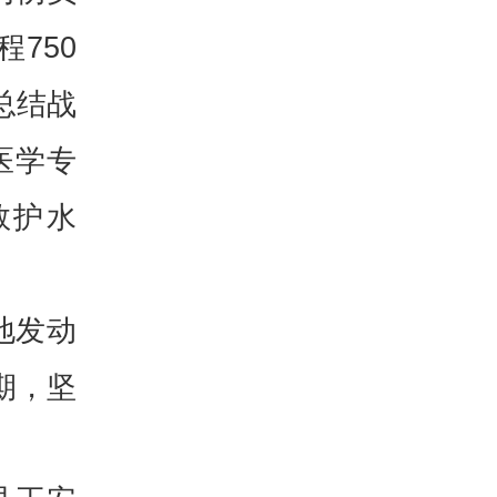
750
总结战
医学专
救护水
地发动
期，坚