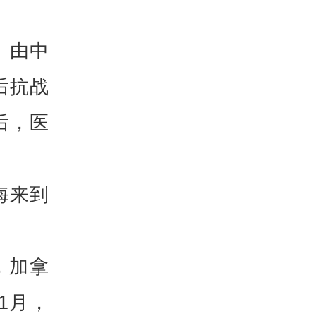
。由中
后抗战
后，医
海来到
，加拿
1月，