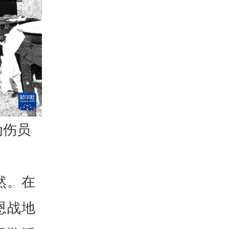
为伤员
然。在
恩战地