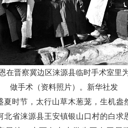
恩在晋察冀边区涞源县临时手术室里
做手术（资料照片）。新华社发
盛夏时节，太行山草木葱茏，生机盎
河北省涞源县王安镇银山口村的白求