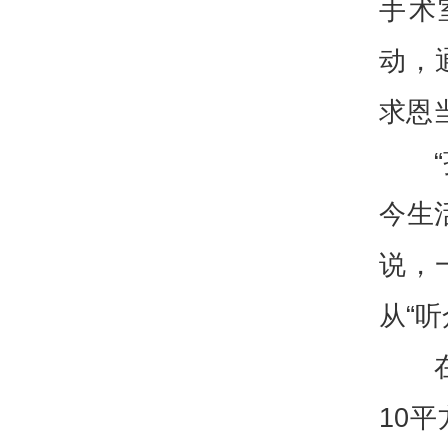
手术
动，
求恩
今生
说，
从“听
10