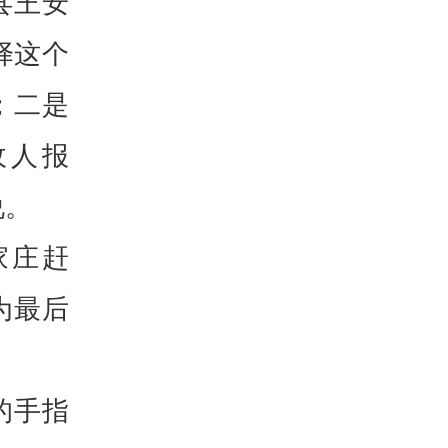
县王安
择这个
；二是
敌人报
说。
家庄赶
为最后
的手指