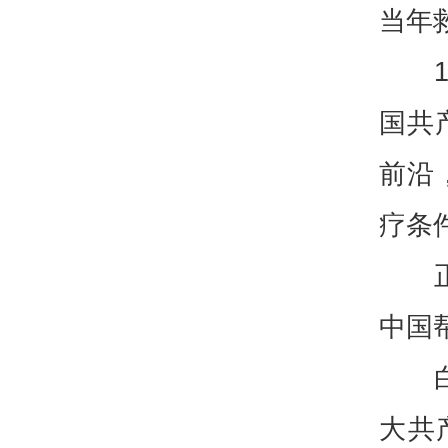
当年
国共
前沿
疗条
中国
大共