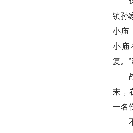
镇孙
小庙
小庙
复。
来，
一名