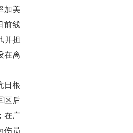
率加美
日前线
地并担
设在离
抗日根
军区后
；在广
为伤员