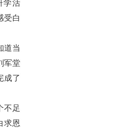
研学活
感受白
知道当
刘军堂
完成了
个不足
白求恩