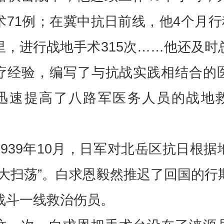
术71例；在冀中抗日前线，他4个月行程
里，进行战地手术315次……他还及时
疗经验，编写了与抗战实践相结合的
迅速提高了八路军医务人员的战地
1939年10月，日军对北岳区抗日根据
“大扫荡”。白求恩毅然推迟了回国的行
战斗一线救治伤员。