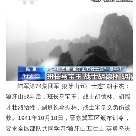
陆军第74集团军“狼牙山五壮士连” 胡宇杰：
狼牙山战斗后，班长马宝玉、战士胡德林、胡福
才壮烈牺牲，副班长葛振林、战士宋学义负伤被
救。1941年10月18日，晋察冀军区颁布训令，
要求全区部队共同学习“狼牙山五壮士”英勇坚决