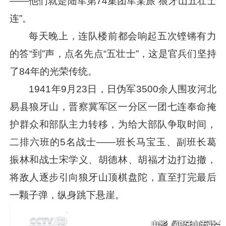
——他们就是陆军第74集团军某旅“狼牙山五壮士
连”。
每天晚上，连队楼前都会响起五次铿锵有力
的答“到”声，点名先点“五壮士”，这是官兵们坚持
了84年的光荣传统。
1941年9月23日，日伪军3500余人围攻河北
易县狼牙山，晋察冀军区一分区一团七连奉命掩
护群众和部队主力转移，为给大部队争取时间，
二排六班的5名战士——班长马宝玉、副班长葛
振林和战士宋学义、胡德林、胡福才边打边撤，
将敌人逐步引向狼牙山顶棋盘陀，直至打完最后
一颗子弹，纵身跳下悬崖。