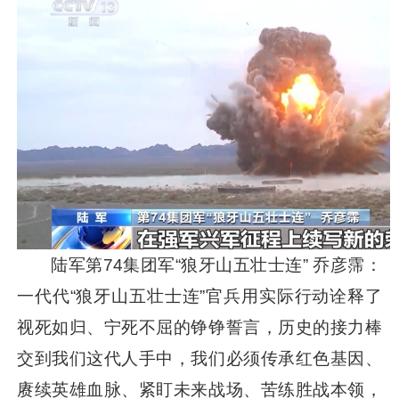
陆军第74集团军“狼牙山五壮士连” 乔彦霈：
一代代“狼牙山五壮士连”官兵用实际行动诠释了
视死如归、宁死不屈的铮铮誓言，历史的接力棒
交到我们这代人手中，我们必须传承红色基因、
赓续英雄血脉、紧盯未来战场、苦练胜战本领，