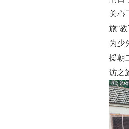
关心
旅”
为少
援朝
访之