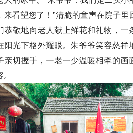
，来看望您了！”清脆的童声在院子里
们恭敬地向老人献上鲜花和礼物，一
在阳光下格外耀眼。朱爷爷笑容慈祥
子亲切握手，一老一少温暖相牵的画
容。