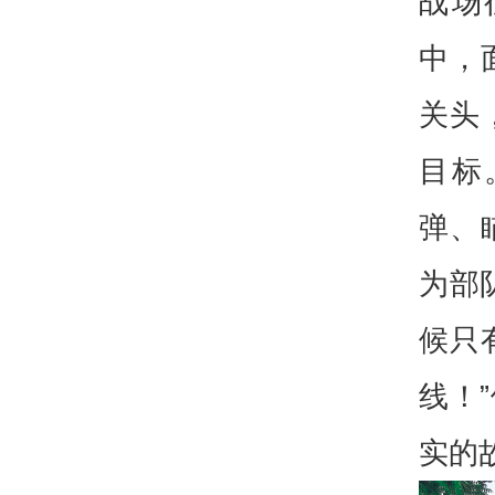
战场
中，
关头
目标
弹、
为部
候只
线！
实的