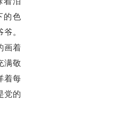
烁着泪
下的色
爷爷。
的画着
充满敬
详着每
是党的