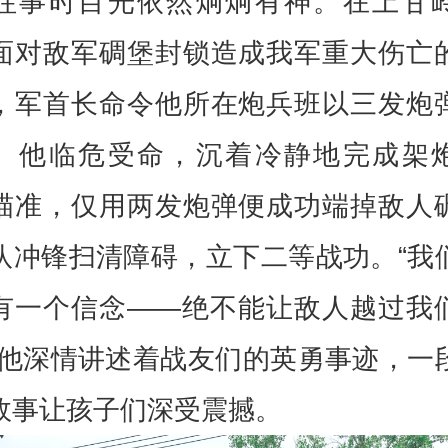
往事时目光依然炯炯有神。在上甘
面对敌军碉堡封锁造成我军重大伤亡
，军首长命令他所在炮兵班以三发炮
。他临危受命，沉着冷静地完成架
瞄准，仅用两发炮弹便成功端掉敌人
队冲锋扫清障碍，立下二等战功。“我
有一个信念——绝不能让敌人越过我
”他深情讲述着战友们的英勇事迹，一
故事让孩子们深受震撼。