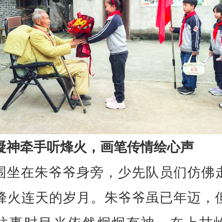
凝神牵手听烽火，画笔传情绘心声
围坐在朱爷爷身旁，少先队员们仿佛
烽火连天的岁月。朱爷爷虽已年迈，