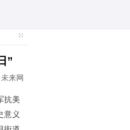
日”
：未来网
军抗美
史意义
坝街道