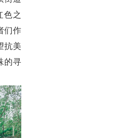
红色之
者们作
望抗美
殊的寻