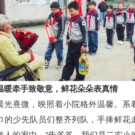
温暖牵手致敬意，鲜花朵朵表真情
晨光熹微，映照着小院格外温馨。系
巾的少先队员们整齐列队，手捧鲜花
老人的家中。“朱爷爷，我们是二实小