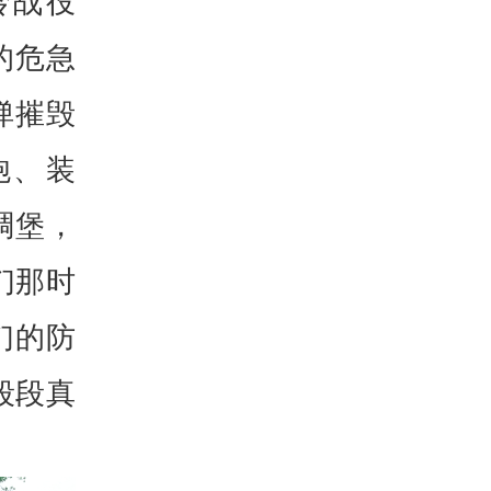
岭战役
的危急
弹摧毁
炮、装
碉堡，
们那时
们的防
段段真