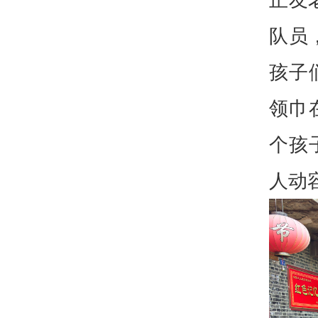
队员
孩子
领巾
个孩
人动