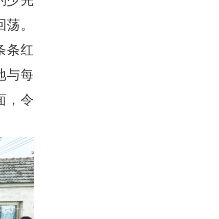
回荡。
条条红
地与每
面，令