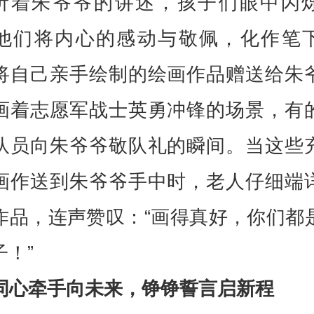
听着朱爷爷的讲述，孩子们眼中闪
他们将内心的感动与敬佩，化作笔
将自己亲手绘制的绘画作品赠送给朱
画着志愿军战士英勇冲锋的场景，有
队员向朱爷爷敬队礼的瞬间。当这些
画作送到朱爷爷手中时，老人仔细端
作品，连声赞叹：“画得真好，你们都
子！”
同心牵手向未来，铮铮誓言启新程