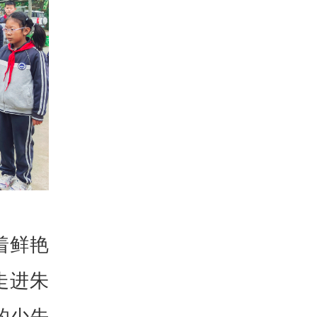
着鲜艳
走进朱
的少先