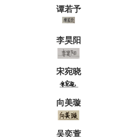
谭若予
李昊阳
宋宛晓
向美璇
吴奕萱