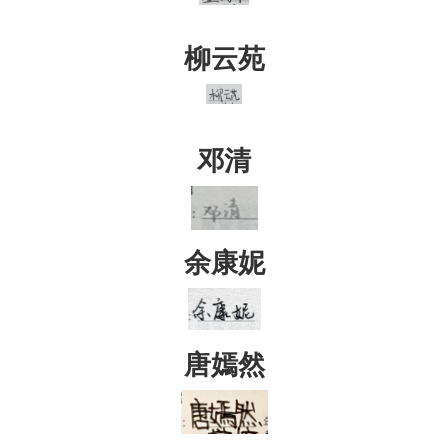
柳云苑
邓清
余康妮
唐嫣然