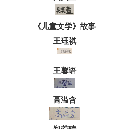
《儿童文学》故事
王珏祺
王馨语
高溢含