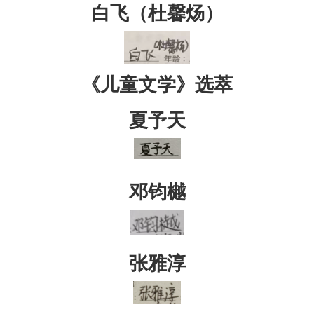
白飞（杜馨炀）
《儿童文学》选萃
夏予天
邓钧樾
张雅淳