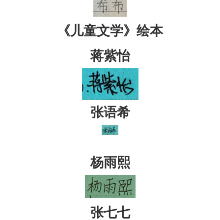
《儿童文学》绘本
蒋紫怡
张语希
杨雨熙
张七七