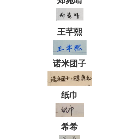
郑菀晴
王芊熙
诺米团子
纸巾
希希