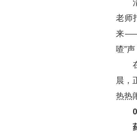
老师
来—
喳”
晨，
热热