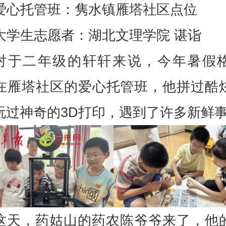
爱心托管班：隽水镇雁塔社区点位
大学生志愿者：湖北文理学院 谌诣
对于二年级的轩轩来说，今年暑假
在雁塔社区的爱心托管班，他拼过酷
玩过神奇的3D打印，遇到了许多新鲜
这天，药姑山的药农陈爷爷来了，他