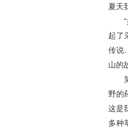
夏天
起了
传说
山的
野的
这是
多种