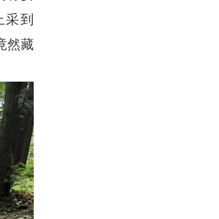
上采到
竟然藏