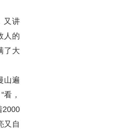
，又讲
救人的
满了大
漫山遍
“看，
000
亮又自