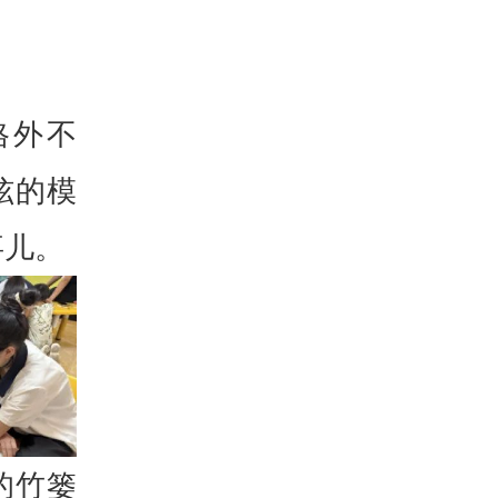
格外不
炫的模
事儿。
的竹篓