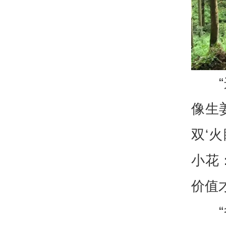
像生
双‘
小花
价值