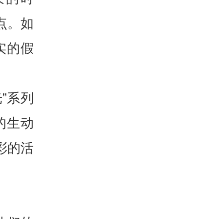
点。如
实的假
”系列
的生动
彩的活