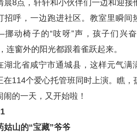
清晨8点，轩轩和小伙伴们一边和迎接
打招呼，一边跑进社区。教室里瞬间
—挪动椅子的“吱呀”声，孩子们兴奋
声，连窗外的阳光都跟着雀跃起来。
在湖北省咸宁市通城县，这样元气满
正在114个爱心托管班同时上演。瞧，
闹闹的一天，又开始啦！
0
1
药姑山的“宝藏”爷爷