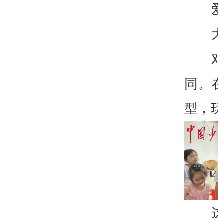
同。
型，