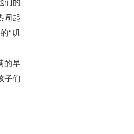
他们的
热闹起
的“叽
满的早
孩子们