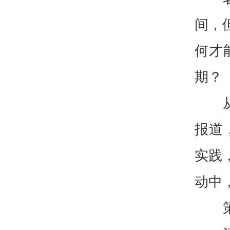
间，
何才
期？
报道
实践
动中