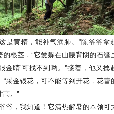
“这是黄精，能补气润肺。”陈爷爷拿
姜的根茎，“它爱躲在山腰背阴的石缝
火眼金睛’可找不到哟。”接着，他又捻
：“采金银花，可不能等到开花，花蕾
才高。”
“爷爷，我知道！它清热解暑的本领可