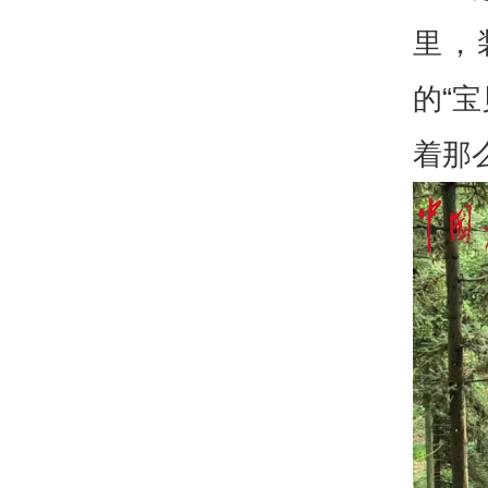
里，
的“
着那