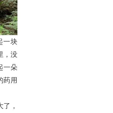
起一块
里，没
起一朵
的药用
大了，