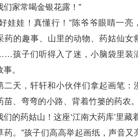
我们家常喝金银花露！”
“好娃娃！真懂行！”陈爷爷眼睛一亮
采药的趣事、山里的动物、药姑仙女
……孩子们听得入了迷，小脑袋里装
故事。
第二天，轩轩和小伙伴们拿起画笔：
药苗、弯弯的小路、背着竹篓的药农。
我们的药姑山！这座‘江南大药库’里藏着2
草药。”孩子们高高举起画纸，声音又