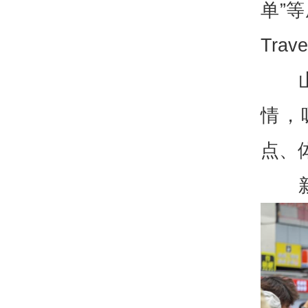
单”
Tra
情，
点、