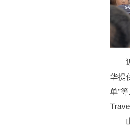
华提
单”
Tra