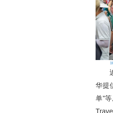
华提
单”
Tra