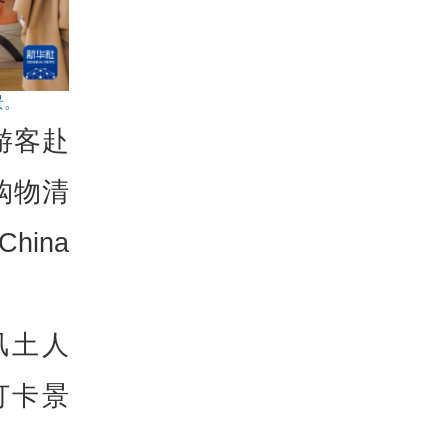
景。
游客赴
购物清
ina
风土人
打卡景