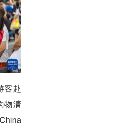
。
游客赴
购物清
ina