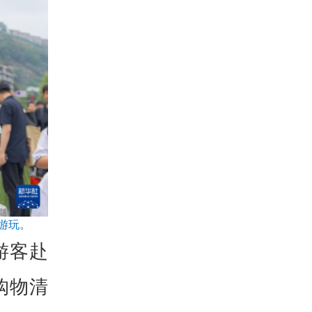
游玩。
游客赴
购物清