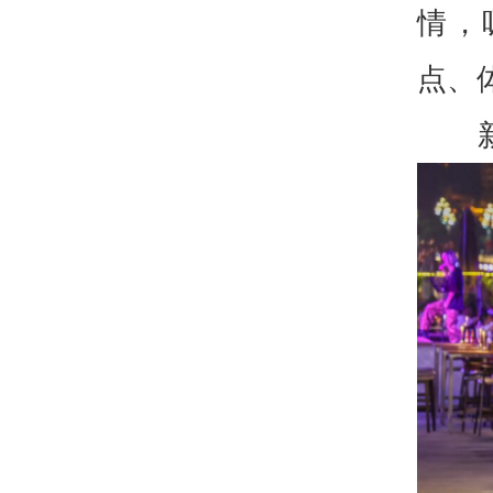
情，
点、