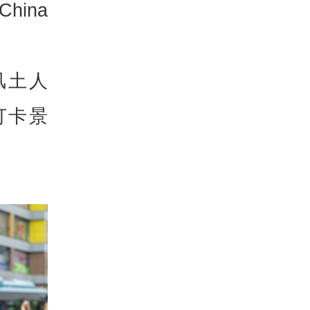
ina
风土人
打卡景