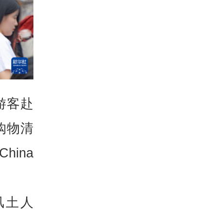
游客赴
购物清
ina
风土人