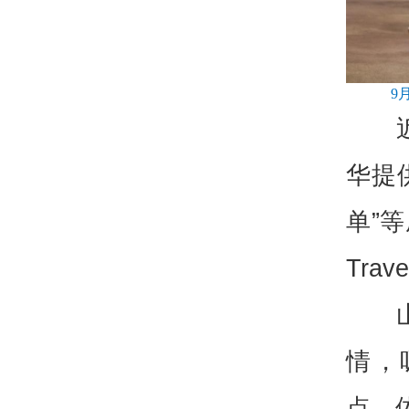
9
华提
单”
Tra
情，
点、