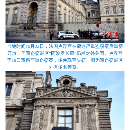
当地时间10月22日，法国卢浮宫在遭遇严重盗窃案后重新
开放，但遭盗窃展区“阿波罗长廊”仍然对外关闭。卢浮宫
于19日遭遇严重盗窃案，多件珠宝失窃。图为遭盗窃展区
外有多名警察。