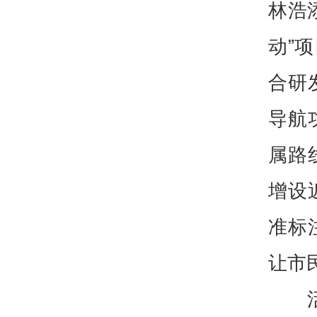
林浩
动”
合研
导航
属路
增设
准标
让市