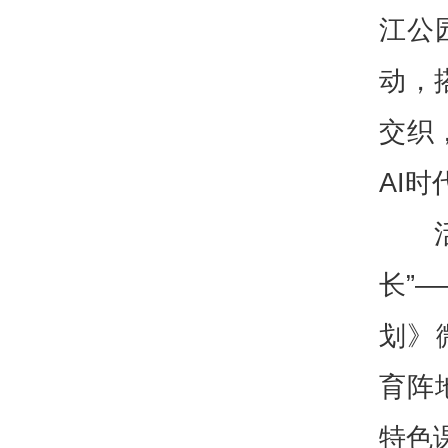
江公
动，
交织
AI
长”
划》
育阵
特色