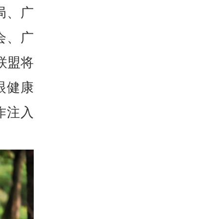
局、广
会、广
联盟将
眼健康
作注入