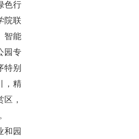
绿色行
学院联
、智能
公园专
序特别
引，精
赏区，
护眼。
业和园