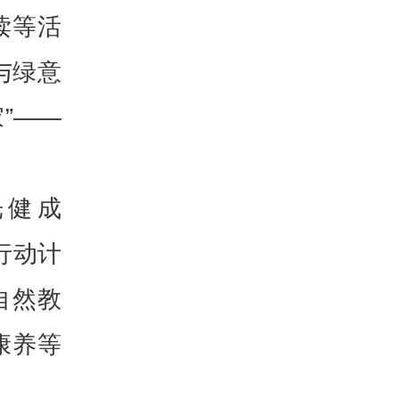
读等活
与绿意
”——
光健成
行动计
自然教
康养等