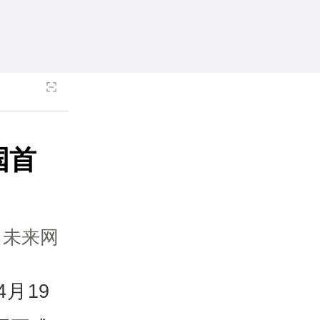
国首
：未来网
月19