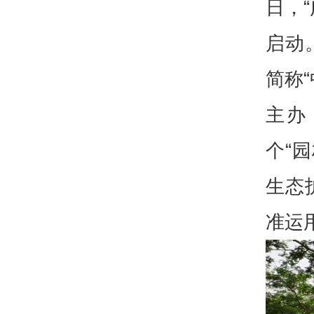
日，
启动
简称
主办
个“
生态
准运