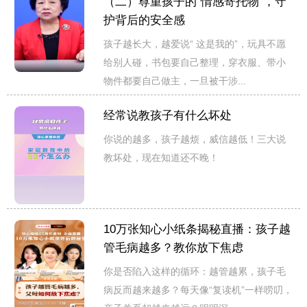
（二）尊重孩子的“情感寄托物”，守
护背后的安全感
孩子越长大，越爱说“ 这是我的”，玩具不愿
给别人碰，书包要自己整理，穿衣服、带小
物件都要自己做主，一旦被干涉...
经常说教孩子有什么坏处
你说的越多，孩子越烦，威信越低！三大说
教坏处，现在知道还不晚！
10万张知心小纸条揭秘直播：孩子越
管毛病越多？教你放下焦虑
你是否陷入这样的循环：越管越累，孩子毛
病反而越来越多？每天像“复读机”一样唠叨，